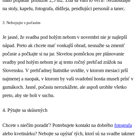
malo pripadať približne 2,5 m2. Zdá sa vám to veľa? Nezabúdajte
na stoly, kapelu, fotografa, dídžeja, pendlujúci personál a tanec.
3. Nebojujte s počasím
Je jasné, že svadba pod holým nebom v novembri nie je najlepší
nápad. Preto ak chcete mať vonkajší obrad, nesnažte sa zmeniť
počasie a počkajte si na jar. Skvelou pomôckou pre plánovanie
svadby pod holým nebom je aj tento ročný prehľad zrážok na
Slovensku. V prehľadnej štatistike uvidíte, v ktorom mesiaci prší
najmenej a naopak, v ktorom by vaši svadobní hostia museli prísť v
gumákoch. Jasné, počasiu nerozkážete, ale aspoň urobíte všetko
preto, aby ste boli v suchu.
4. Pýtajte sa skúsených
Chcete s niečím poradiť? Potrebujete kontakt na dobrého
fotografa
alebo kvetinárku? Nebojte sa opýtať tých, ktorí sú na svadbe takmer