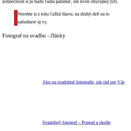
jedinečnosti si ju budú ľudia pamätať, nie kvôli obyčajnej ryži.
Nerobte si z toho ťažkú hlavu, na druhý deň na to
zabudnete aj vy.
Fotograf na svadbu - články
Ako na svadobné fotografie, pár rád pre Vás
Svadobný fotograf – Poprad a okolie