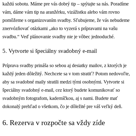
každú sobotu. Máme pre vás dobrý tip – spýtajte sa nás. Poradíme
vám, dáme vám tip na aranžérku, vizážistku alebo vám rovno
pomôžeme s organizovaním svadby. Sľubujeme, že vás nebudeme
znervózňovať otázkami „ako to vyzerá s prípravami na vašu
svadbu.“ Veď plánovanie svadby nie je vôbec jednoduché.
5. Vytvorte si špeciálny svadobný e-mail
Príprava svadby prináša so sebou aj desiatky mailov, z ktorých je
každý jeden dôležitý. Nechcete sa v tom stratiť? Potom nedovoľte,
aby sa svadobné maily stratili medzi tými osobnými. Vytvorte si
špeciálny svadobný e-mail, cez ktorý budete komunikovať so
svadobným fotografom, kaderníčkou, aj s nami. Budete mať
dokonalý prehľad o všetkom, čo je dôležité pre váš veľký deň.
6. Rezerva v rozpočte sa vždy zíde