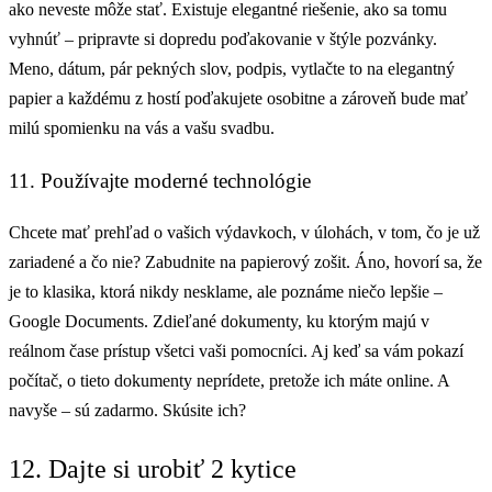
ako neveste môže stať. Existuje elegantné riešenie, ako sa tomu
vyhnúť – pripravte si dopredu poďakovanie v štýle pozvánky.
Meno, dátum, pár pekných slov, podpis, vytlačte to na elegantný
papier a každému z hostí poďakujete osobitne a zároveň bude mať
milú spomienku na vás a vašu svadbu.
11. Používajte moderné technológie
Chcete mať prehľad o vašich výdavkoch, v úlohách, v tom, čo je už
zariadené a čo nie? Zabudnite na papierový zošit. Áno, hovorí sa, že
je to klasika, ktorá nikdy nesklame, ale poznáme niečo lepšie –
Google Documents. Zdieľané dokumenty, ku ktorým majú v
reálnom čase prístup všetci vaši pomocníci. Aj keď sa vám pokazí
počítač, o tieto dokumenty neprídete, pretože ich máte online. A
navyše – sú zadarmo. Skúsite ich?
12. Dajte si urobiť 2 kytice