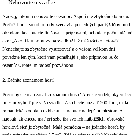
1. Nehovorte o svadbe
Naozaj, nikomu nehovorte o svadbe. Aspoň nie zbytočne dopredu.
Prečo? Ľudia sú od prírody zvedaví a posledných pár týždňov pred
obradom, keď budete finišovať s prípravami, nebudete počuť nič iné
ako: „Ako ti idú prípravy na svadbu? Už máš všetko hotové?“
Nenechajte sa zbytočne vystresovať a o vašom veľkom dni
povedzte len tým, ktorí vám pomáhajú s jeho prípravou. A čo
ostatní? Urobte im radosť pozvánkou.
2. Začnite zoznamom hostí
Prečo by ste mali začať zoznamom hostí? Aby ste vedeli, aký veľký
priestor vybrať pre vašu svadbu. Ak chcete pozvať 200 ľudí, malá
romantická stodola na vidieku asi nebude najlepším miestom. A
naopak, ak chcete mať pri sebe iba svojich najbližších, obrovská
hotelová sieň je zbytočná. Malá pomôcka – na jedného hosťa by