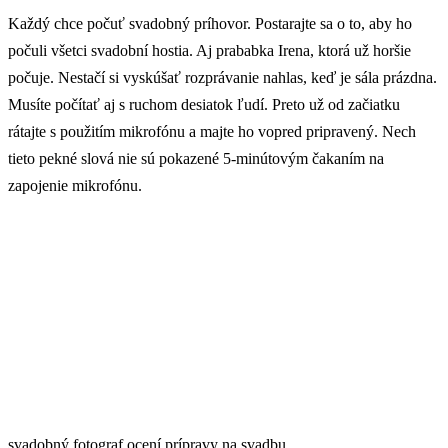
Každý chce počuť svadobný príhovor. Postarajte sa o to, aby ho
počuli všetci svadobní hostia. Aj prababka Irena, ktorá už horšie
počuje. Nestačí si vyskúšať rozprávanie nahlas, keď je sála prázdna.
Musíte počítať aj s ruchom desiatok ľudí. Preto už od začiatku
rátajte s použitím mikrofónu a majte ho vopred pripravený. Nech
tieto pekné slová nie sú pokazené 5-minútovým čakaním na
zapojenie mikrofónu.
svadobný fotograf ocení prípravy na svadbu,