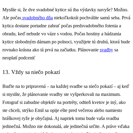
Myslíte si, že dve svadobné kytice sú iba výdavky navyše? Možno.
Ale počas
svadobného dňa
niekoľkokrát pochválite samú seba. Prvá
kytica dostane poriadne zabrať počas predsvadobného fotenia a
obradu, keď nebude vo váze s vodou. Počas hostiny a hádzania
kytice slobodným dámam po polnoci, využijete tú druhú, ktorá bude
rovnako krásna ako tá prvá na začiatku. Plánovanie
svadby
sa
neoplatí podceniť
13. Vždy sa niečo pokazí
Buďte na to pripravená – na každej svadbe sa niečo pokazí – aj keď
si myslíte, že plánovanie svadby ste vyšperkovali na maximum.
Fotograf si zabudne objektív na portréty, odtieň kvetov je iný, ako
ste chceli, strýko Emil sa opije ešte pred večerou alebo namiesto
hráškovej ryže je obyčajná. Aj napriek tomu bude vaša svadba
jedinečná. Možno nie dokonalá, ale jedinečná určite. A práve vďaka