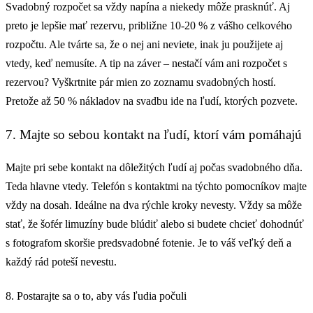
Svadobný rozpočet sa vždy napína a niekedy môže prasknúť. Aj
preto je lepšie mať rezervu, približne 10-20 % z vášho celkového
rozpočtu. Ale tvárte sa, že o nej ani neviete, inak ju použijete aj
vtedy, keď nemusíte. A tip na záver – nestačí vám ani rozpočet s
rezervou? Vyškrtnite pár mien zo zoznamu svadobných hostí.
Pretože až 50 % nákladov na svadbu ide na ľudí, ktorých pozvete.
7. Majte so sebou kontakt na ľudí, ktorí vám pomáhajú
Majte pri sebe kontakt na dôležitých ľudí aj počas svadobného dňa.
Teda hlavne vtedy. Telefón s kontaktmi na týchto pomocníkov majte
vždy na dosah. Ideálne na dva rýchle kroky nevesty. Vždy sa môže
stať, že šofér limuzíny bude blúdiť alebo si budete chcieť dohodnúť
s fotografom skoršie predsvadobné fotenie. Je to váš veľký deň a
každý rád poteší nevestu.
8. Postarajte sa o to, aby vás ľudia počuli