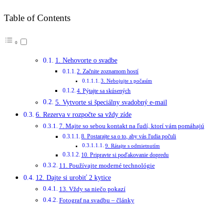
Table of Contents
1. Nehovorte o svadbe
2. Začnite zoznamom hostí
3. Nebojujte s počasím
4. Pýtajte sa skúsených
5. Vytvorte si špeciálny svadobný e-mail
6. Rezerva v rozpočte sa vždy zíde
7. Majte so sebou kontakt na ľudí, ktorí vám pomáhajú
8. Postarajte sa o to, aby vás ľudia počuli
9. Rátajte s odmietnutím
10. Pripravte si poďakovanie dopredu
11. Používajte moderné technológie
12. Dajte si urobiť 2 kytice
13. Vždy sa niečo pokazí
Fotograf na svadbu – články