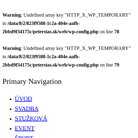
Warning
: Undefined array key "HTTP_X_WP_TEMPORARY"
in
/data/8/2/823f9588-1c2a-404e-aafb-
2bbd9f34175c/peterstas.sk/web/wp-config.php
on line
78
Warning
: Undefined array key "HTTP_X_WP_TEMPORARY"
in
/data/8/2/823f9588-1c2a-404e-aafb-
2bbd9f34175c/peterstas.sk/web/wp-config.php
on line
79
Primary Navigation
ÚVOD
SVADBA
STUŽKOVÁ
EVENT
ŠPORT