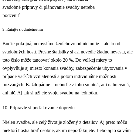
svadobné prípravy či plánovanie svadby netreba
podceniť
9. Rátajte s odmietnutím
Buďte pokojná, nemyslíme ženíchovo odmietnutie – ale to od
svadobných hostí. Presné štatistiky si asi nevedie žiadne nevesta, ale
toto číslo môže tancovať okolo 20 %. Do veľkej miery to
ovplyvňuje aj miesto konania svadby, zabezpečenie ubytovania v
prípade väčších vzdialeností a potom individuálne možnosti
pozvaných. Každopádne – nebuďte z toho smutná, ani nahnevaná,
ani nič. Aj tak si užijete svoju svadbu na jednotku.
10. Pripravte si poďakovanie dopredu
Nielen svadba, ale celý život je zložený z detailov. Aj preto môžu
niektorí hostia brať osobne, ak im nepoďakujete. Lebo aj to sa vám