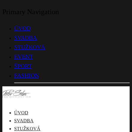
Primary Navigation
ÚVOD
SVADBA
STUŽKOVÁ
EVENT
ŠPORT
FASHION
ÚVOD
SVADBA
STUŽKOVÁ
ÚVOD
EVENT
SVADBA
ŠPORT
STUŽKOVÁ