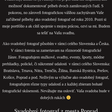
možnosť dokumentovať príbeh dvoch zamilovaných ľudí. S
pokorou, no zároveň fotografickou vášňou zachytávam Vaše
zaľúbené príbehy ako svadobný fotograf od roku 2010. Pozri si
moje portfólio a ak cítiš spojenie s mojou prácou, ozvi sa mi. Budem
sa tešiť na Vašu svadbu.
Ako svadobný fotograf pôsobím v rámci celého Slovenska a Česka.
V rámci fotenia sa zameriavam na rôznorodé fotografické
žánre. Fotografujem stužkové, svadby, eventy, športy, módne
prehliadky, polické, či súkromné udalosti v rámci celého Slovenska:
Bratislava, Trnava, Nitra, Trenčín, Žilina, Banská Bystrica, Prešov,
Košice, Poprad a pod. Neživým sa výlučne ako svadobný fotograf,
fotografujem rôzne typy udalostí a z každej zbieram bohaté
fotografické skúsenosti. Neváhajte ma osloviť. Vaša svadoba bude v
dobrých rukách
Svadobný fotograf z mesta Poprad