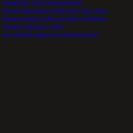
Svadobné šaty, všetky potrebné informácie
Fotograf a kameraman na svadbe spolu (v jednej osobe)
Program pre hostí na svadbe, ako zabaviť svadobčanov
Fotostena či fotokútik na svadbe
Ako si prakticky naplánovať svadobný deň vopred