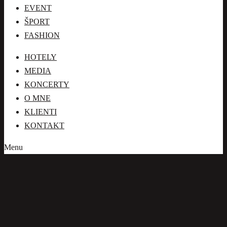
EVENT
FASHION
ŠPORT
HOTELY
FASHION
MEDIA
HOTELY
KONCERTY
MEDIA
O MNE
KONCERTY
O MNE
KLIENTI
KLIENTI
KONTAKT
KONTAKT
Menu