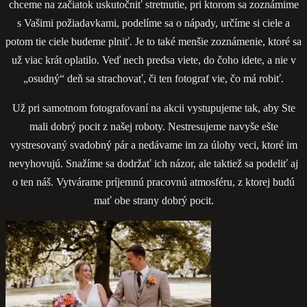
chceme na začiatok uskutočniť stretnutie, pri ktorom sa zoznámime
s Vašimi požiadavkami, podelíme sa o nápady, určíme si ciele a
potom tie ciele budeme plniť. Je to také menšie zoznámenie, ktoré sa
už viac krát oplatilo. Veď nech predsa viete, do čoho idete, a nie v
„osudný“ deň sa strachovať, či ten fotograf vie, čo má robiť.
Už pri samotnom fotografovaní na akcii vystupujeme tak, aby Ste
mali dobrý pocit z našej roboty. Nestresujeme navyše ešte
vystresovaný svadobný pár a nedávame im za úlohy veci, ktoré im
nevyhovujú. Snažíme sa dodržať ich názor, ale taktiež sa podeliť aj
o ten náš. Vytvárame príjemnú pracovnú atmosféru, z ktorej budú
mať obe strany dobrý pocit.