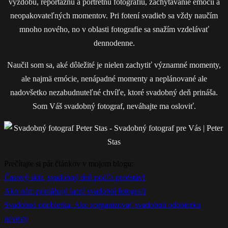
výzdobu, reportážnu a portrétnu fotografiu, zachytávanie emócií a
neopakovateľných momentov. Pri fotení svadieb sa vždy naučím
mnoho nového, no v oblasti fotografie sa snažím vzdelávať
dennodenne.
Naučil som sa, aké dôležité je nielen zachytiť významné momenty,
ale najmä emócie, nenápadné momenty a neplánované ale
nadovšetko nezabudnuteľné chvíľe, ktoré svadobný deň prináša.
Som Váš svadobný fotograf, neváhajte ma osloviť.
Prečítajte si pár článkov v mojom blogu:
Časový sklz, svadobný deň podľa predstáv!
Ako nám pomáhajú lacní svadobní fotografi
Svadobná odobierka, Ako zorganizovať svadobnú odobierku
nevesty