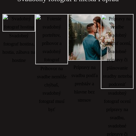
Svadobný
fotograf hostina,
hostia, zábava na
hostine
Prípravy na
Príhovor na
svadbu podľa
svadbe nemôže
predstáv a
chýbaš,
hlavne bez
svadobný
svadobný
stresov
fotograf musí
fotograf ocení
byť
prípravy na
svadbu,
svadobné
prípravy či