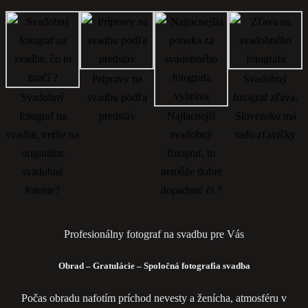
Prípravy na
Svadobný
Svadobný
svadbu podľa
fotograf zľava,
fotograf na
predstáv
Najlacnejší
Slovensko má
svadbe, veríte na
svadobný
rado zľavičky
originálne
fotograf, to
svadobné
nemôže dobre
fotenie?
dopadnuť či ?
Profesionálny fotograf na svadbu pre Vás
Obrad – Gratulácie – Spoločná fotografia svadba
Počas obradu nafotím príchod nevesty a ženícha, atmosféru v