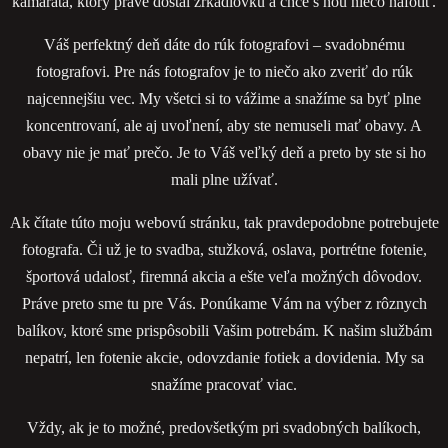
kamaráta, ktorý práve dostal zrkadlovku a chce s ňou niečo nafotiť.
Váš perfektný deň dáte do rúk fotografovi – svadobnému
fotografovi. Pre nás fotografov je to niečo ako zveriť do rúk
najcennejšiu vec. My všetci si to vážime a snažíme sa byť plne
koncentrovaní, ale aj uvoľnení, aby ste nemuseli mať obavy. A
obavy nie je mať prečo. Je to Váš veľký deň a preto by ste si ho
mali plne užívať.
Ak čítate túto moju webovú stránku, tak pravdepodobne potrebujete
fotografa. Či už je to svadba, stužková, oslava, portrétne fotenie,
športová udalosť, firemná akcia a ešte veľa možných dôvodov.
Práve preto sme tu pre Vás. Ponúkame Vám na výber z rôznych
balíkov, ktoré sme prispôsobili Vašim potrebám. K našim službám
nepatrí, len fotenie akcie, odovzdanie fotiek a dovidenia. My sa
snažíme pracovať viac.
Vždy, ak je to možné, predovšetkým pri svadobných balíkoch,