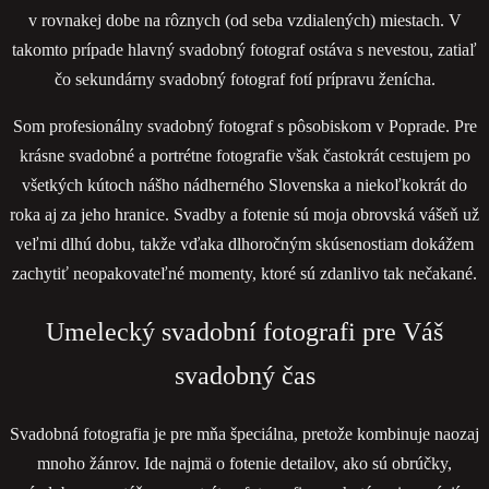
v rovnakej dobe na rôznych (od seba vzdialených) miestach. V
takomto prípade hlavný svadobný fotograf ostáva s nevestou, zatiaľ
čo sekundárny svadobný fotograf fotí prípravu ženícha.
Som profesionálny svadobný fotograf s pôsobiskom v Poprade. Pre
krásne svadobné a portrétne fotografie však častokrát cestujem po
všetkých kútoch nášho nádherného Slovenska a niekoľkokrát do
roka aj za jeho hranice. Svadby a fotenie sú moja obrovská vášeň už
veľmi dlhú dobu, takže vďaka dlhoročným skúsenostiam dokážem
zachytiť neopakovateľné momenty, ktoré sú zdanlivo tak nečakané.
Umelecký svadobní fotografi pre Váš
svadobný čas
Svadobná fotografia je pre mňa špeciálna, pretože kombinuje naozaj
mnoho žánrov. Ide najmä o fotenie detailov, ako sú obrúčky,