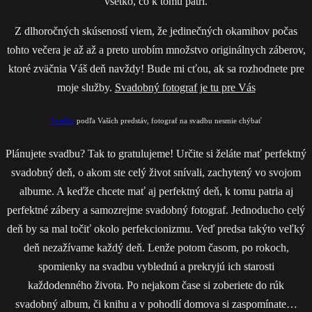
všetko, čo k tomu patrí.
Z dlhoročných skúseností viem, že jedinečných okamihov počas
tohto večera je až až a preto urobím množstvo originálnych záberov,
ktoré zväčnia Váš deň navždy! Bude mi cťou, ak sa rozhodnete pre
moje služby.
Svadobný fotograf je tu pre Vás
Svadba
podľa Vaších predstáv, fotograf na svadbu nesmie chýbať
Plánujete svadbu? Tak to gratulujeme! Určite si želáte mať perfektný
svadobný deň, o akom ste celý život snívali, zachytený vo svojom
albume. A keďže chcete mať aj perfektný deň, k tomu patria aj
perfektné zábery a samozrejme svadobný fotograf. Jednoducho celý
deň by sa mal točiť okolo perfekcionizmu. Veď predsa takýto veľký
deň nezažívame každý deň. Lenže potom časom, po rokoch,
spomienky na svadbu vyblednú a prekryjú ich starosti
každodenného života. Po nejakom čase si zoberiete do rúk
svadobný album, či knihu a v pohodlí domova si zaspomínate…