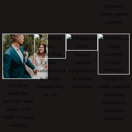
plánovanie
svadby netreba
podceniť
Niektorí
Výber
svadobní
svadobných šiat
fotografi nosia
je dôležitý.
na svadbu
Fotograf na
Starejší na
Svadobné šaty
fotoplátno
svadbe odporúča
svadbe áno
pre Vás
fotobúdku,
alebo nie ? ktoré
fotobúdka je
regióny si ich
praktickým
volajú ? Fotograf
doplnkom
svadobný