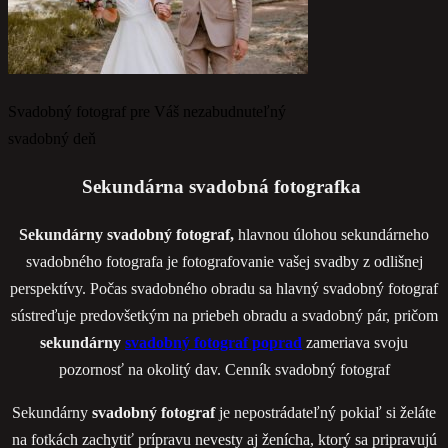
Svadobný fotograf pre Váš nezabudnuteľný
svadobný deň
Sekundárna svadobná fotografka
Sekundárny svadobný fotograf,
hlavnou úlohou sekundárneho
svadobného fotografa je fotografovanie vašej svadby z odlišnej
perspektívy. Počas svadobného obradu sa hlavný svadobný fotograf
sústreďuje predovšetkým na priebeh obradu a svadobný pár, pričom
sekundárny
svadobný fotograf poprad
zameriava svoju
pozornosť na okolitý dav. Cenník svadobný fotograf
Sekundárny
svadobný fotograf
je nepostrádateľný pokiaľ si želáte
na fotkách zachytiť prípravu nevesty aj ženícha, ktorý sa pripravujú