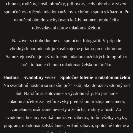
chráme, rodičov, hostí, obrúčky, príhovory, celý obrad a v závere
spoločné vykročenie mladomanželov z chrámu spolu s kňazom. Po
ukončení obradu zachytávam každý moment gratulácií a
odovzdávaní darov mladomanželom.
Na záver sa dohodneme na spoločnej fotografii. V prípade
vhodných podmienok ju zrealizujeme priamo pred chrámom.
Samozrejmosťou je tiež nafotenie mladomanželských fotografií v
koči, trabante či inom mladomanželskom fáričku.
Hostina – Svadobný večer – Spoločné fotenie s mladomanželmi
Na svadobnú hostinu sa snažím prísť skôr, ako dorazí svadobný rad
áut. Nafotím si stolovanie a výzdobu sály. Po príchode
mladomanželov zachytím zvyky pred sálou: rozbíjanie taniera,
zametanie, usádzanie nevesty a ženícha, rodiny a hostí. Zo
svadobnej hostiny vzniká množstvo záberov, fotím všetky zvyky,
program, mladomanželský tanec, voľnú zábavu, spoločné fotenie a