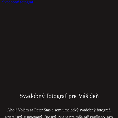
Svadobný fotograf
Svadobný fotograf pre Váš deň
Ahoj! Volám sa Peter Stas a som umelecký svadobný fotograf.
Priateľský, usmievavý, ľudský. Nie je pre mňa nič krajšieho, ako