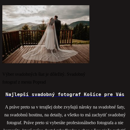
Výber svadobných šiat je dôležitý. Svadobný
fotograf z mesta Poprad
Najlepší svadobný fotograf Košíce pre Vás
A práve preto sa v terajšej dobe zvyšujú nároky na svadobné šaty,
na svadobnú hostinu, na detaily, a všetko to má zachytiť svadobný
fotograf. Práve preto si vyberáte profesionálneho fotografa a nie