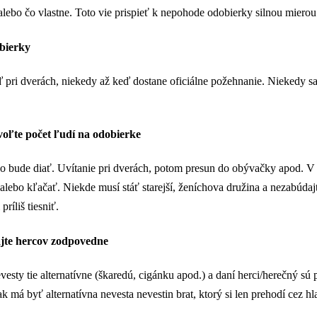
, alebo čo vlastne. Toto vie prispieť k nepohode odobierky silnou mierou
bierky
pri dverách, niekedy až keď dostane oficiálne požehnanie. Niekedy sa n
voľte počet ľudí na odobierke
čo bude diať. Uvítanie pri dverách, potom presun do obývačky apod. V 
 alebo kľačať. Niekde musí stáť starejší, ženíchova družina a nezabúdaj
ríliš tiesniť.
rajte hercov zodpovedne
sty tie alternatívne (škaredú, cigánku apod.) a daní herci/herečný sú p
k má byť alternatívna nevesta nevestin brat, ktorý si len prehodí cez 