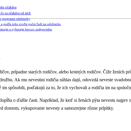
erke očakáva
 čo sa očakáva od nich
om programe odobierky
 a podľa toho zvoľte počet ľudí na odobierke
plánujte a vyberajte hercov zodpovedne
a
rodičov, prípadne starých rodičov, alebo krstných rodičov. Čiže ženích 
 družbu. Ak mu nevestini rodičia súhlas dajú, odovzdá neveste svadobnú k
é im spôsobili, poďakujú za to, že ich vychovali a rodičia im na spoloč
 dopĺňa o ďalšie časti. Napríklad, že keď si ženách pýta nevestu najp
red domom, vykupovanie nevesty a samozrejme rôzne prípitky.