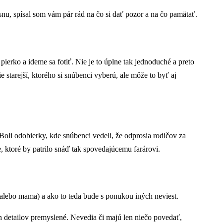
snu, spísal som vám pár rád na čo si dať pozor a na čo pamätať.
 pierko a ideme sa fotiť. Nie je to úplne tak jednoduché a preto
starejší, ktorého si snúbenci vyberú, ale môže to byť aj
Boli odobierky, kde snúbenci vedeli, že odprosia rodičov za
, ktoré by patrilo snáď tak spovedajúcemu farárovi.
c, alebo mama) a ako to teda bude s ponukou iných neviest.
ch detailov premyslené. Nevedia či majú len niečo povedať,