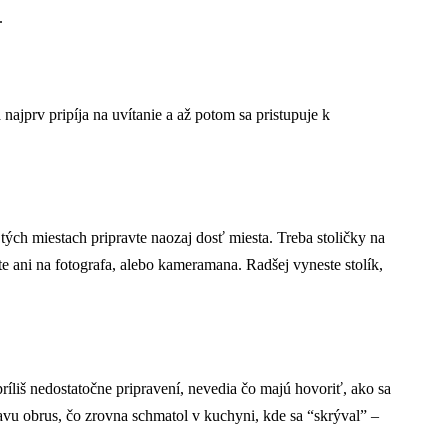
.
ajprv pripíja na uvítanie a až potom sa pristupuje k
tých miestach pripravte naozaj dosť miesta. Treba stoličky na
te ani na fotografa, alebo kameramana. Radšej vyneste stolík,
ríliš nedostatočne pripravení, nevedia čo majú hovoriť, ako sa
hlavu obrus, čo zrovna schmatol v kuchyni, kde sa “skrýval” –