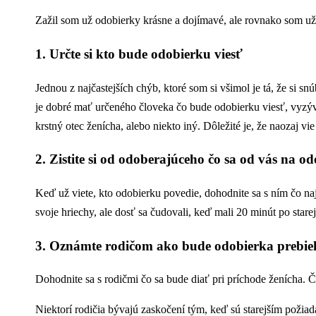
Zažil som už odobierky krásne a dojímavé, ale rovnako som už z
1. Určte si kto bude odobierku viesť
Jednou z najčastejších chýb, ktoré som si všimol je tá, že si sn
je dobré mať určeného človeka čo bude odobierku viesť, vyzývať
krstný otec ženícha, alebo niekto iný. Dôležité je, že naozaj vi
2. Zistite si od odoberajúceho čo sa od vás na o
Keď už viete, kto odobierku povedie, dohodnite sa s ním čo naj
svoje hriechy, ale dosť sa čudovali, keď mali 20 minút po star
3. Oznámte rodičom ako bude odobierka prebieh
Dohodnite sa s rodičmi čo sa bude diať pri príchode ženícha. Či
Niektorí rodičia bývajú zaskočení tým, keď sú starejším požiad