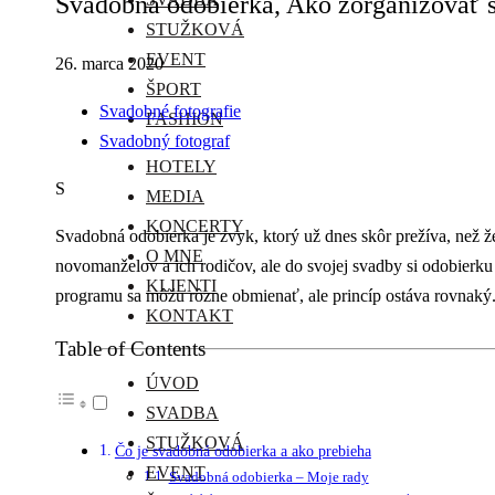
Svadobná odobierka, Ako zorganizovať 
STUŽKOVÁ
EVENT
26. marca 2020
ŠPORT
Svadobné fotografie
FASHION
Svadobný fotograf
HOTELY
S
MEDIA
KONCERTY
Svadobná odobierka je zvyk, ktorý už dnes skôr prežíva, než ž
O MNE
novomanželov a ich rodičov, ale do svojej svadby si odobierku 
KLIENTI
programu sa môžu rôzne obmienať, ale princíp ostáva rovnaký
KONTAKT
Table of Contents
ÚVOD
SVADBA
STUŽKOVÁ
Čo je svadobná odobierka a ako prebieha
EVENT
Svadobná odobierka – Moje rady