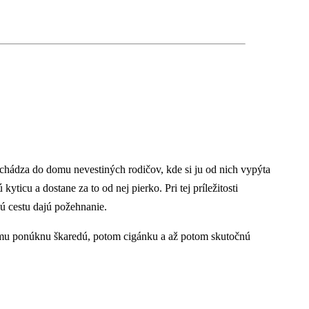
príchádza do domu nevestiných rodičov, kde si ju od nich vypýta
yticu a dostane za to od nej pierko. Pri tej príležitosti
nú cestu dajú požehnanie.
rv mu ponúknu škaredú, potom cigánku a až potom skutočnú