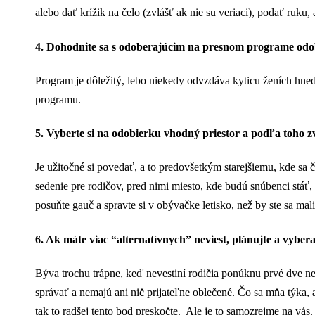
alebo dať krížik na čelo (zvlášť ak nie su veriaci), podať ruku
4. Dohodnite sa s odoberajúcim na presnom programe odo
Program je dôležitý, lebo niekedy odvzdáva kyticu ženích hneď 
programu.
5. Vyberte si na odobierku vhodný priestor a podľa toho z
Je užitočné si povedať, a to predovšetkým starejšiemu, kde sa 
sedenie pre rodičov, pred nimi miesto, kde budú snúbenci stáť,
posuňte gauč a spravte si v obývačke letisko, než by ste sa mali p
6. Ak máte viac “alternatívnych” neviest, plánujte a vybe
Býva trochu trápne, keď nevestiní rodičia ponúknu prvé dve neve
správať a nemajú ani nič prijateľne oblečené. Čo sa mňa týka, a
tak to radšej tento bod preskočte. Ale je to samozrejme na vás.