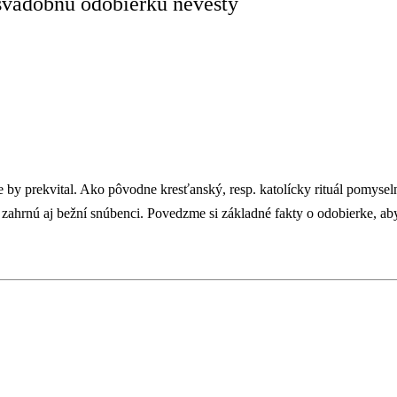
svadobnú odobierku nevesty
e by prekvital. Ako pôvodne kresťanský, resp. katolícky rituál pomysel
zahrnú aj bežní snúbenci. Povedzme si základné fakty o odobierke, aby
.