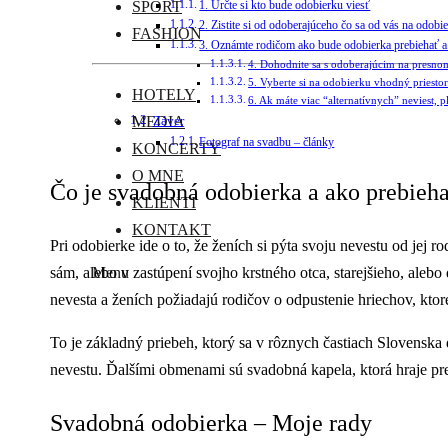
ŠPORT
1. Určte si kto bude odobierku viesť
2. Zistite si od odoberajúceho čo sa od vás na odobi
FASHION
3. Oznámte rodičom ako bude odobierka prebiehať a
4. Dohodnite sa s odoberajúcim na presn
5. Vyberte si na odobierku vhodný priestor
HOTELY
6. Ak máte viac “alternatívnych” neviest, 
MEDIA
Záver
Fotograf na svadbu – články
KONCERTY
O MNE
Čo je svadobná odobierka a ako prebieh
KLIENTI
KONTAKT
Pri odobierke ide o to, že ženích si pýta svoju nevestu od jej 
Menu
sám, alebo v zastúpení svojho krstného otca, starejšieho, alebo
nevesta a ženích požiadajú rodičov o odpustenie hriechov, ktor
To je základný priebeh, ktorý sa v rôznych častiach Slovenska
nevestu. Ďalšími obmenami sú svadobná kapela, ktorá hraje p
Svadobná odobierka – Moje rady