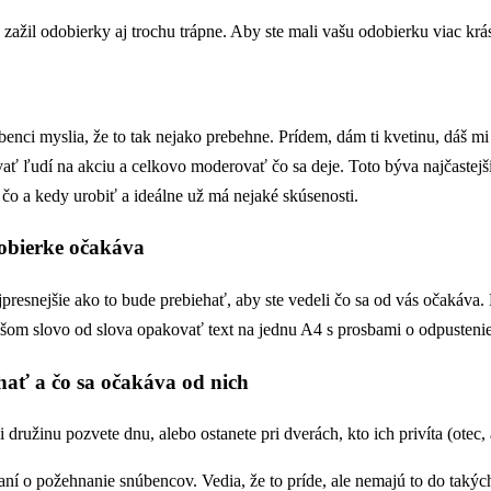
ažil odobierky aj trochu trápne. Aby ste mali vašu odobierku viac krá
úbenci myslia, že to tak nejako prebehne. Prídem, dám ti kvetinu, dáš mi
 ľudí na akciu a celkovo moderovať čo sa deje. Toto býva najčastejšie 
e čo a kedy urobiť a ideálne už má nejaké skúsenosti.
dobierke očakáva
presnejšie ako to bude prebiehať, aby ste vedeli čo sa od vás očakáva. 
ejšom slovo od slova opakovať text na jednu A4 s prosbami o odpustenie
ať a čo sa očakáva od nich
 družinu pozvete dnu, alebo ostanete pri dverách, kto ich privíta (ote
aní o požehnanie snúbencov. Vedia, že to príde, ale nemajú to do taký